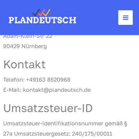
Перейти
Angaben gemäß § 5 TMG
к
содержимому
Dr. Scherer & Sidorova PlanDeutsch GbR
Adam-Klein-Str 22
90429 Nürnberg
Kontakt
Telefon: +49163 8520968
E-Mail: kontakt@plandeutsch.de
Umsatzsteuer-ID
Umsatzsteuer-Identifikationsnummer gemäß §
27a Umsatzsteuergesetz: 240/175/00011