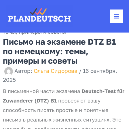
Перейти
к
Главная
Блог
содержимому
Письмо на экзамене DTZ B1 по немецкому:
темы, примеры и советы
Письмо на экзамене DTZ B1
по немецкому: темы,
примеры и советы
Автор:
Ольга Сидорова
/
16 сентября,
2025
В письменной части экзамена
Deutsch-Test für
Zuwanderer (DTZ) B1
проверяют вашу
способность писать простые и понятные
письма в реальных жизненных ситуациях. Это